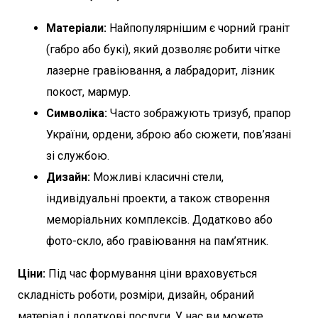
Матеріали:
Найпопулярнішим є чорний граніт
(габро або букі), який дозволяє робити чітке
лазерне гравіювання, а лабрадорит, лізник
покост, мармур.
Символіка:
Часто зображують тризуб, прапор
України, ордени, зброю або сюжети, пов’язані
зі службою.
Дизайн:
Можливі класичні стели,
індивідуальні проекти, а також створення
меморіальних комплексів. Додатково або
фото-скло, або гравіювання на пам’ятник.
Ціни:
Під час формування ціни враховується
складність роботи, розміри, дизайн, обраний
матеріал і додаткові послуги. У нас ви можете