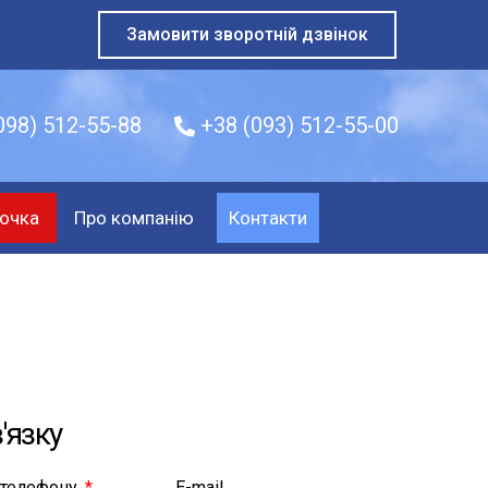
Замовити зворотній дзвінок
098) 512-55-88
+38 (093) 512-55-00
очка
Про компанію
Контакти
'язку
 телефону
E-mail