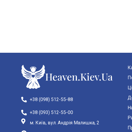
К
П
Ц
Д
+38 (098) 512-55-88
Н
+38 (093) 512-55-00
Р
м. Київ, вул. Андрія Малишка, 2
П