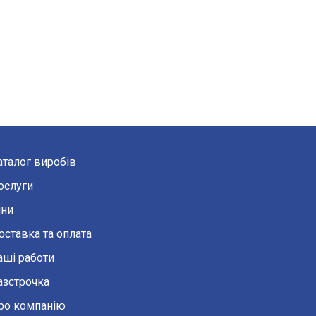
аталог виробів
ослуги
іни
оставка та оплата
аші работи
азстрочка
ро компанію